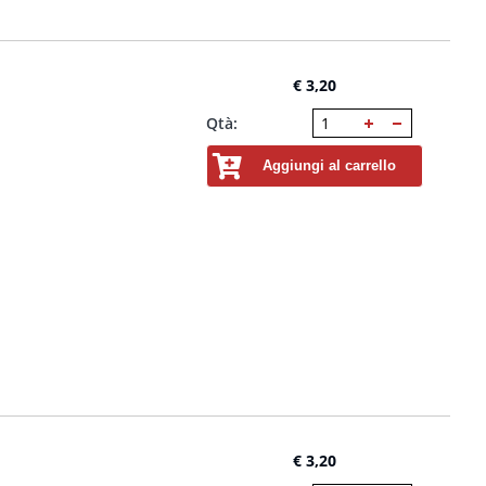
€ 3,20
Qtà:
Aggiungi al carrello
€ 3,20