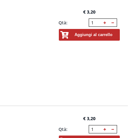
€ 3,20
Qtà:
Aggiungi al carrello
€ 3,20
Qtà: