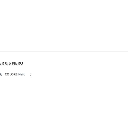
ER 0,5 NERO
R
COLORE
Nero