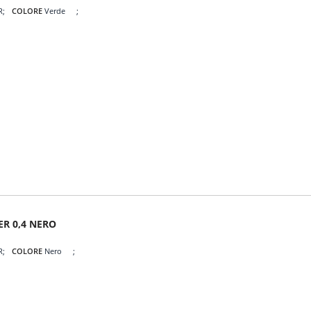
R
COLORE
Verde
ER 0,4 NERO
R
COLORE
Nero