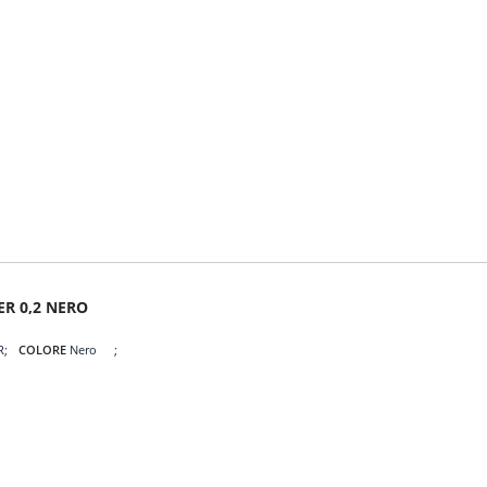
ER 0,2 NERO
R
COLORE
Nero