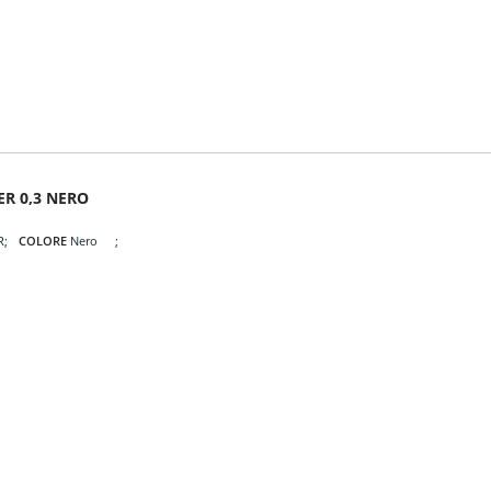
ER 0,3 NERO
R
COLORE
Nero