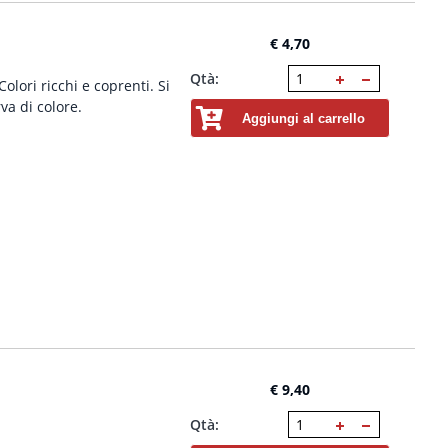
€ 4,70
Qtà:
lori ricchi e coprenti. Si
va di colore.
Aggiungi al carrello
€ 9,40
Qtà: