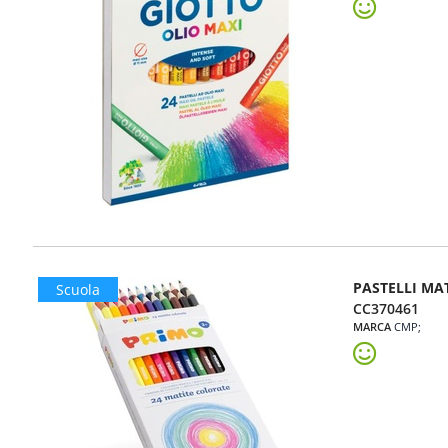
PASTELLI MA
Scuola
CC370461
MARCA
CMP