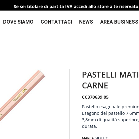
Se sei titolare di partita IVA accedi allo store a te riservato
DOVE SIAMO
CONTATTACI
NEWS
AREA BUSINESS
PASTELLI MAT
CARNE
CC370639.05
Pastello esagonale premium 
Esagono del pastello 7,6mm
3,8mm di qualità superiore,
durata.
MARCA
GIOTTO