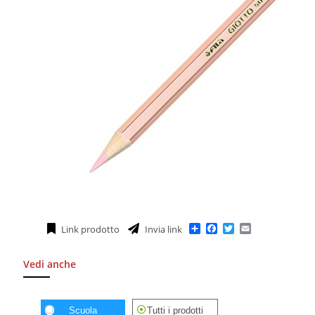
Condividi
Facebook
Twitter
Email
Link prodotto
Invia link
Vedi anche
Scuola
Tutti i prodotti