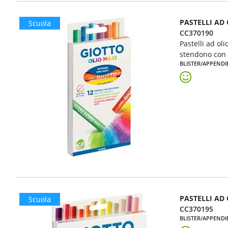
PASTELLI AD
Scuola
CC370190
Pastelli ad ol
stendono con f
BLISTER/APPENDI
PASTELLI AD
Scuola
CC370195
BLISTER/APPENDI