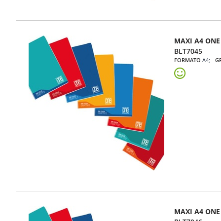
MAXI A4 ONE
BLT7045
FORMATO
A4
G
MAXI A4 ONE