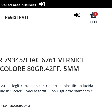
.
Vai ad area business
0
REGISTRATI
€ 0,00
R 79345/CIAC 6761 VERNICE
COLORE 80GR.42FF. 5MM
0 + 1 fogli, carta da 80 gr. Copertina plastificata lucida
le in 9 colori vivaci assortiti. Con risguardo stampato e
FICIO
RIGATURA
5MM