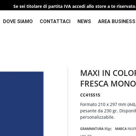
Se sei titolare di partita IVA accedi allo store a te riservato
DOVE SIAMO
CONTATTACI
NEWS
AREA BUSINESS
MAXI IN COLO
FRESCA MONO
CC415515
Formato 210 x 297 mm (A4), 2
pesante da 230 gr. Disponibi
personalizzabile.
GRAMMATURA
80gr
MARCA
INUF