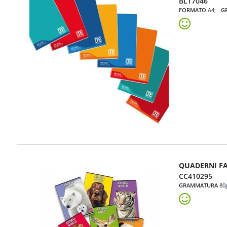
BLT7046
FORMATO
A4
G
QUADERNI FA
CC410295
GRAMMATURA
80