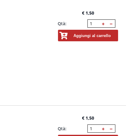
€ 1,50
Qtà:
Aggiungi al carrello
€ 1,50
Qtà: