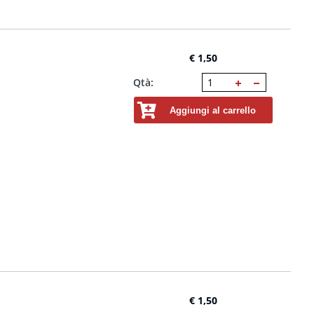
€ 1,50
Qtà:
Aggiungi al carrello
€ 1,50