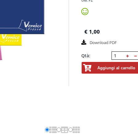
UM. PZ
€
1,00
Download PDF
Qtà:
Aggiungi al carrello