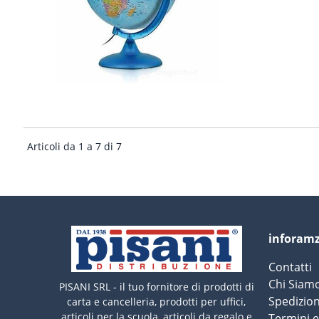
Articoli da 1 a 7 di 7
inforam
Contatti
Chi Siam
PISANI SRL - il tuo fornitore di prodotti di
Spedizion
carta e cancelleria, prodotti per uffici,
articoli per la scuola, articoli da regalo e
Termini 