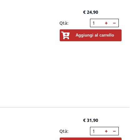
€ 24,90
Qtà:
Aggiungi al carrello
€ 31,90
Qtà: