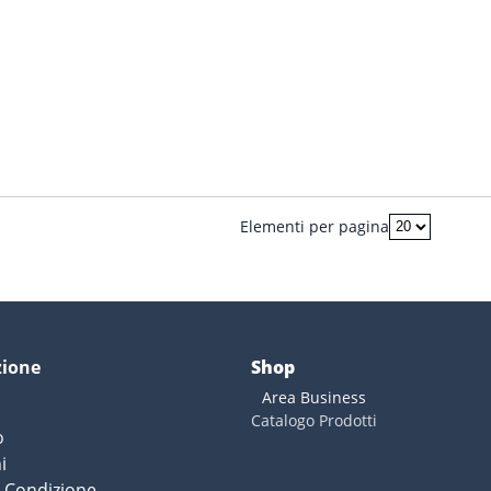
Elementi per pagina
zione
Shop
Area Business
Catalogo Prodotti
o
i
e Condizione