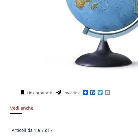
Condividi
Facebook
Twitter
Email
Link prodotto
Invia link
Vedi anche
Articoli da 1 a 7 di 7