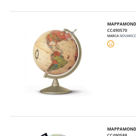
MAPPAMONDO
CC490570
MARCA
NOVARIC
MAPPAMONDO
CC490588