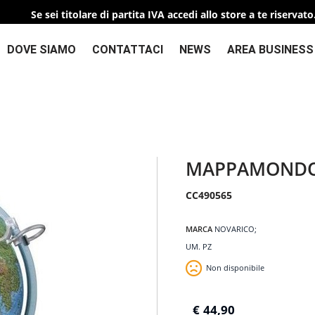
Se sei titolare di partita IVA accedi allo store a te riservato
DOVE SIAMO
CONTATTACI
NEWS
AREA BUSINESS
MAPPAMONDO
CC490565
MARCA
NOVARICO
UM. PZ
Non disponibile
€
44,90