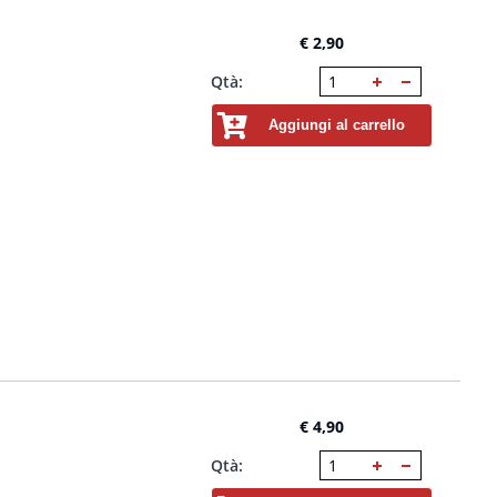
€ 2,90
Qtà:
Aggiungi al carrello
€ 4,90
Qtà: