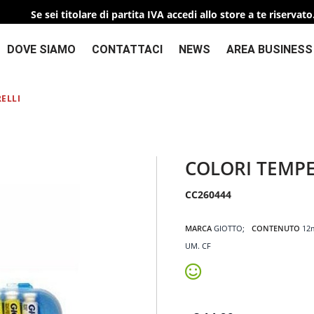
Se sei titolare di partita IVA accedi allo store a te riservato
DOVE SIAMO
CONTATTACI
NEWS
AREA BUSINESS
ELLI
COLORI TEMPE
CC260444
MARCA
GIOTTO
CONTENUTO
12
UM. CF