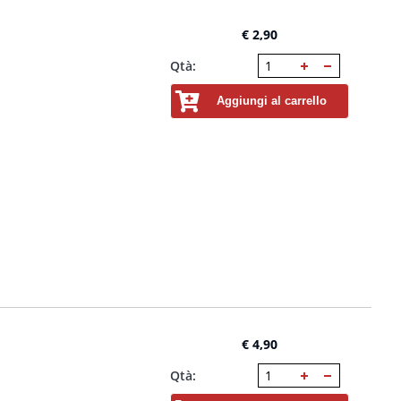
€ 2,90
Qtà:
Aggiungi al carrello
€ 4,90
Qtà: