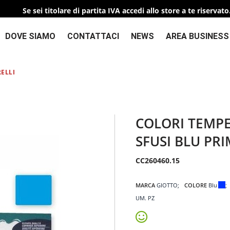
Se sei titolare di partita IVA accedi allo store a te riservato
DOVE SIAMO
CONTATTACI
NEWS
AREA BUSINESS
ELLI
COLORI TEMPE
SFUSI BLU PRI
CC260460.15
MARCA
GIOTTO
COLORE
Blu
UM. PZ