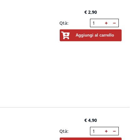
€ 2,90
Qtà:
Aggiungi al carrello
€ 4,90
Qtà: