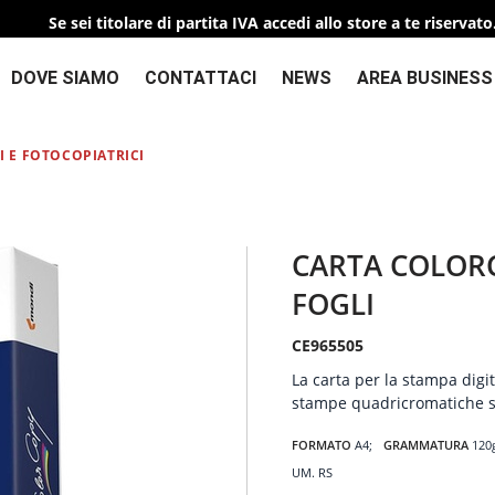
Se sei titolare di partita IVA accedi allo store a te riservato
DOVE SIAMO
CONTATTACI
NEWS
AREA BUSINESS
I E FOTOCOPIATRICI
CARTA COLOR
FOGLI
CE965505
La carta per la stampa digit
stampe quadricromatiche s
FORMATO
A4
GRAMMATURA
120
UM. RS