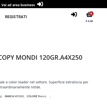
.
Vai ad area business
0
REGISTRATI
€ 0,00
COPY MONDI 120GR.A4X250
ale a colori leader nel settore. Superficie extraliscia per
traordinariamente nitide.
gr
MARCA
MONDI
COLORE
Bianco