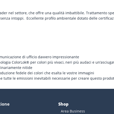
eader nel settore, che offre una qualità imbattibile. Trattamento spe
 senza intoppi. Eccellente profilo ambientale dotato delle certifica
omunicazione di ufficio davvero impressionante
nologia ColorLok® per colori più vivaci, neri più audaci e un’asciug
dinariamente nitide
oduzione fedele dei colori che esalta le vostre immagini
e tutte le emissioni inevitabili necessarie per creare questo prod
zione
Shop
Area Business