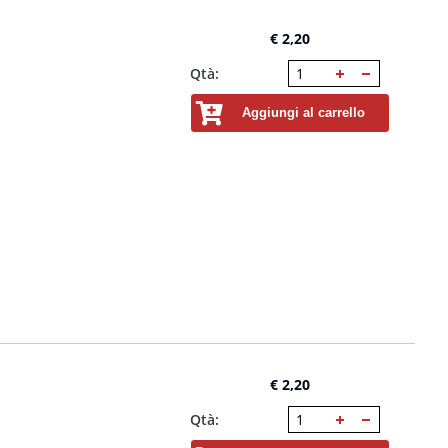
€ 2,20
Qtà:
Aggiungi al carrello
€ 2,20
Qtà: