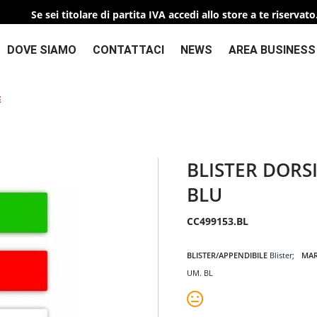
Se sei titolare di partita IVA accedi allo store a te riservato
DOVE SIAMO
CONTATTACI
NEWS
AREA BUSINESS
E
BLISTER DORS
BLU
CC499153.BL
BLISTER/APPENDIBILE
Blister
MA
UM. BL